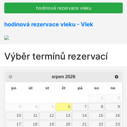
hodinová rezervace vleku
hodinová rezervace vleku - Vlek
Výběr termínů rezervací
srpen
2026
po
út
st
čt
pá
so
ne
1
2
3
4
5
6
7
8
9
10
11
12
13
14
15
16
17
18
19
20
21
22
23