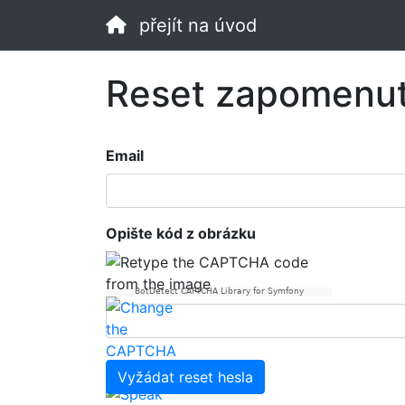
přejít na úvod
Reset zapomenut
Email
Opište kód z obrázku
BotDetect CAPTCHA Library for Symfony
Vyžádat reset hesla